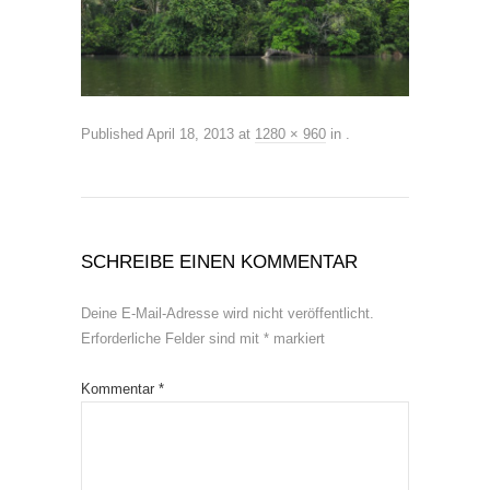
Published
April 18, 2013
at
1280 × 960
in
.
SCHREIBE EINEN KOMMENTAR
Deine E-Mail-Adresse wird nicht veröffentlicht.
Erforderliche Felder sind mit
*
markiert
Kommentar
*