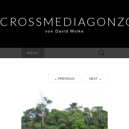
CROSSMEDIAGONZ
von David Molke
Suche
MENU
nach:
←
PREVIOUS
NEXT
→