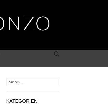
ONZO
Suche
E
nach:
Suche
nach:
KATEGORIEN