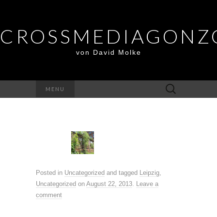
CROSSMEDIAGONZ
von David Molke
Suche
MENU
nach:
Posted in
Uncategorized
and tagged
Leipzig
,
Uncategorized
on
August 22, 2013
.
Leave a
comment