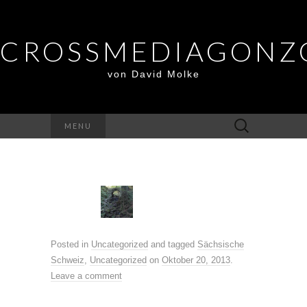
CROSSMEDIAGONZ
von David Molke
Suche
MENU
nach:
Posted in
Uncategorized
and tagged
Sächsische
Schweiz
,
Uncategorized
on
Oktober 20, 2013
.
Leave a comment