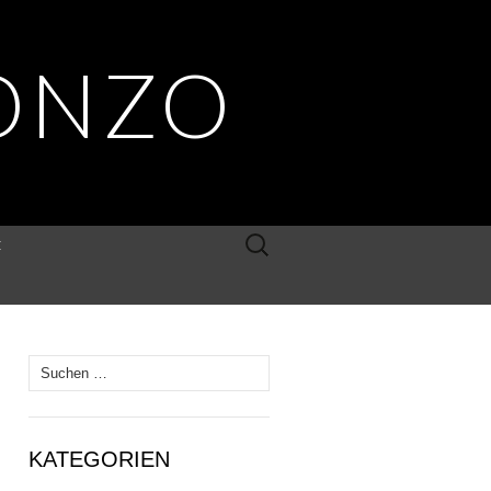
ONZO
Suche
E
nach:
Suche
nach:
KATEGORIEN