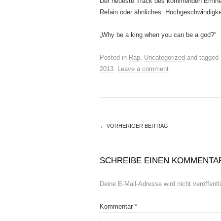
Der neueste Track des kommenden Emin
Refain oder ähnliches. Hochgeschwindigke
„Why be a king when you can be a god?“
Posted in
Rap
,
Uncategorized
and tagged
2013
.
Leave a comment
←
VORHERIGER BEITRAG
SCHREIBE EINEN KOMMENTA
Deine E-Mail-Adresse wird nicht veröffentli
Kommentar
*