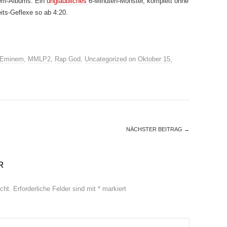
em-Albums: Ein
unglaubliches
6-Minuten-Monster, komplett ohne
its-Geflexe so ab 4:20.
Eminem
,
MMLP2
,
Rap God
,
Uncategorized
on
Oktober 15,
NÄCHSTER BEITRAG
→
R
cht.
Erforderliche Felder sind mit
*
markiert