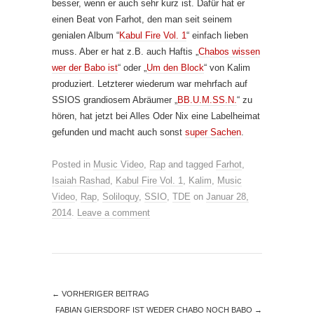
besser, wenn er auch sehr kurz ist. Dafür hat er
einen Beat von Farhot, den man seit seinem
genialen Album “
Kabul Fire Vol. 1
“ einfach lieben
muss. Aber er hat z.B. auch Haftis „
Chabos wissen
wer der Babo ist
“ oder „
Um den Block
“ von Kalim
produziert. Letzterer wiederum war mehrfach auf
SSIOS grandiosem Abräumer „
BB.U.M.SS.N.
“ zu
hören, hat jetzt bei Alles Oder Nix eine Labelheimat
gefunden und macht auch sonst
super Sachen
.
Posted in
Music Video
,
Rap
and tagged
Farhot
,
Isaiah Rashad
,
Kabul Fire Vol. 1
,
Kalim
,
Music
Video
,
Rap
,
Soliloquy
,
SSIO
,
TDE
on
Januar 28,
2014
.
Leave a comment
←
VORHERIGER BEITRAG
FABIAN GIERSDORF IST WEDER CHABO NOCH BABO
→