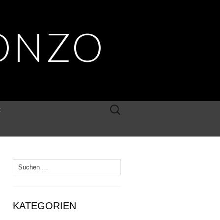
ONZO
Suche
E
nach:
Suche
nach:
KATEGORIEN