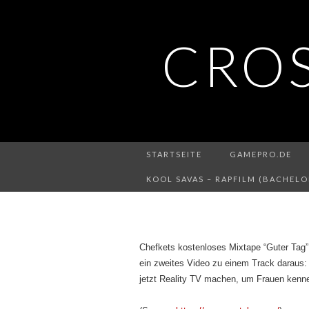
CRO
STARTSEITE
GAMEPRO.DE
KOOL SAVAS – RAPFILM (BACHELO
Chefkets kostenloses Mixtape “Guter Tag” 
ein zweites Video zu einem Track daraus: 
jetzt Reality TV machen, um Frauen kenne