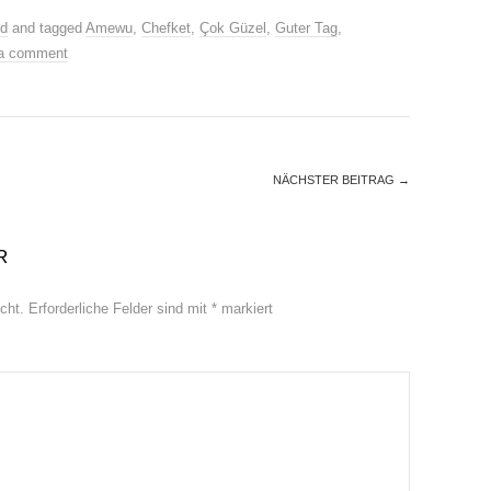
ed
and tagged
Amewu
,
Chefket
,
Çok Güzel
,
Guter Tag
,
a comment
NÄCHSTER BEITRAG
→
R
cht.
Erforderliche Felder sind mit
*
markiert