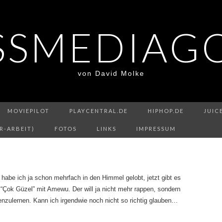
SSMEDIAG
von David Molke
MOVIEPILOT
PLAYCENTRAL.DE
HIPHOP.DE
JUIC
R-ARBEIT)
FOTOS
LINKS
IMPRESSUM
habe ich ja schon mehrfach in den Himmel gelobt, jetzt gibt es
“Çok Güzel” mit Amewu. Der will ja nicht mehr rappen, sondern
nzulernen. Kann ich irgendwie noch nicht so richtig glauben…