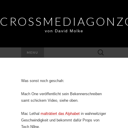
CROSSMEDIAGONZ
von David Molke
Suche
MENU
nach:
Was sonst noch geschah:
Mach One veröffentlicht sein Bekennerschreiben
samt schickem Video, siehe oben.
Mac Lethal
malträtiert das Alphabet
in wahnwitziger
Geschwindigkeit und bekommt dafür Props von
Tech N9ne.