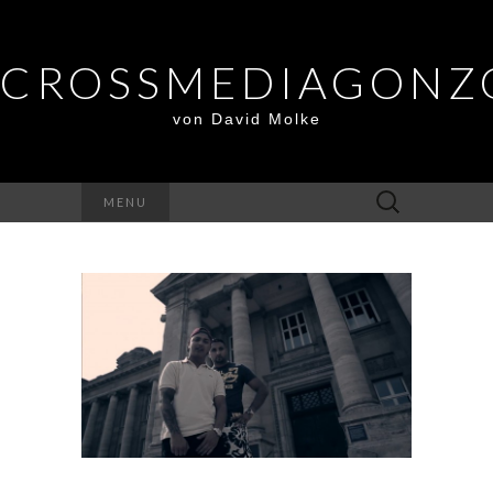
CROSSMEDIAGONZ
von David Molke
Suche
MENU
nach: