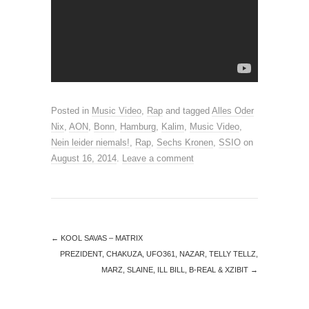
Posted in
Music Video
,
Rap
and tagged
Alles Oder
Nix
,
AON
,
Bonn
,
Hamburg
,
Kalim
,
Music Video
,
Nein leider niemals!
,
Rap
,
Sechs Kronen
,
SSIO
on
August 16, 2014
.
Leave a comment
←
KOOL SAVAS – MATRIX
PREZIDENT, CHAKUZA, UFO361, NAZAR, TELLY TELLZ,
MARZ, SLAINE, ILL BILL, B-REAL & XZIBIT
→