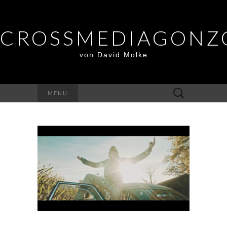
CROSSMEDIAGONZ
von David Molke
Suche
MENU
nach: