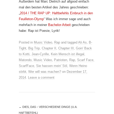
Außerdem hat Marc Dietrich auf allgood einfach
mal den besten Artikel des Jahres geschrieben:
„
2014 / THE RAP UP: Haftbefehls Einbruch in den
Feuilleton-Olymp
“ Was ich immer sage und auch
mehrfach in meiner
Bachelor-Arbeit
geschrieben
habe: Rap ist Poesie, Lyrik!
Posted in
Music Video
,
Rap
and tagged
Ali As
,
B-
Tight
,
Big Trip
,
Chapter II
,
Chapter III
,
Goin' Back
to Kotti
,
Jean-Cyrille
,
Kein Mensch ist illegal
,
Matondo
,
Music Video
,
Patrioten
,
Rap
,
Scarf Face
,
ScarfFace
,
Sie hassen mein' Stil
,
Wenn Heino
stirbt
,
Wer will was machen?
on
Dezember 17,
2014
.
Leave a comment
←
DIES, DAS – VERSCHIEDENE DINGE (U.A.
HAFTBEFEHL)