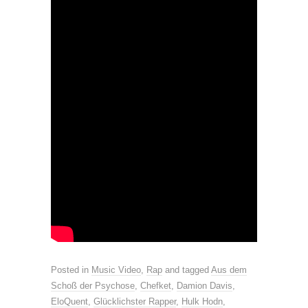
Posted in
Music Video
,
Rap
and tagged
Aus dem
Schoß der Psychose
,
Chefket
,
Damion Davis
,
EloQuent
,
Glücklichster Rapper
,
Hulk Hodn
,