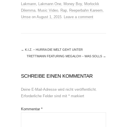
Lakmann
,
Lakmann One
,
Money Boy
,
Morlockk
Dilemma
,
Music Video
,
Rap
,
Reeperbahn Kareem
,
Umse
on
August 1, 2015
.
Leave a comment
←
K.I.Z. – HURRA DIE WELT GEHT UNTER
TRETTMANN FEATURING MEGALOH – WAS SOLLS
→
SCHREIBE EINEN KOMMENTAR
Deine E-Mail-Adresse wird nicht veröffentlicht.
Erforderliche Felder sind mit
*
markiert
Kommentar
*