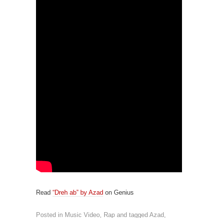
Read
“Dreh ab” by Azad
on Genius
Posted in
Music Video
,
Rap
and tagged
Azad
,