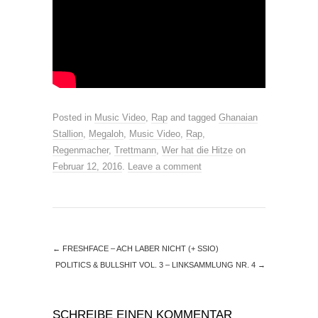
Posted in
Music Video
,
Rap
and tagged
Ghanaian
Stallion
,
Megaloh
,
Music Video
,
Rap
,
Regenmacher
,
Trettmann
,
Wer hat die Hitze
on
Februar 12, 2016
.
Leave a comment
←
FRESHFACE – ACH LABER NICHT (+ SSIO)
POLITICS & BULLSHIT VOL. 3 – LINKSAMMLUNG NR. 4
→
SCHREIBE EINEN KOMMENTAR