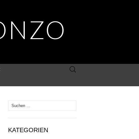
ONZO
Suche
E
nach:
Suche
nach:
KATEGORIEN