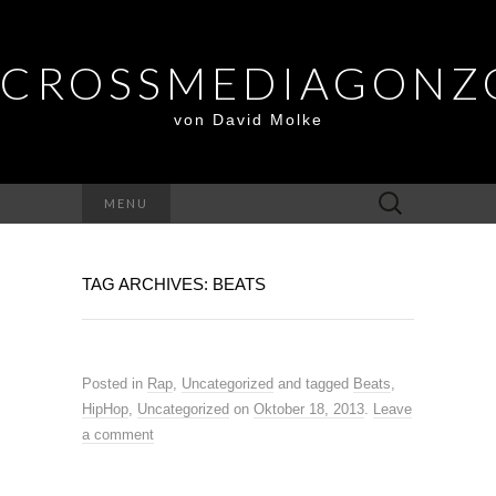
CROSSMEDIAGONZ
von David Molke
Suche
MENU
nach:
TAG ARCHIVES: BEATS
Posted in
Rap
,
Uncategorized
and tagged
Beats
,
HipHop
,
Uncategorized
on
Oktober 18, 2013
.
Leave
a comment