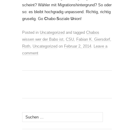
scheint? Wähler mit Migrationshintergrund? So oder
so: es bleibt hochgradig unpassend. Richtig, richtig
gruselig. Go
C
habo-
S
oziale
U
nion!
Posted in
Uncategorized
and tagged
Chabos
wissen wer der Babo ist
,
CSU
,
Fabian K. Giersdorf
,
Roth
,
Uncategorized
on
Februar 2, 2014
.
Leave a
comment
Suche
nach: