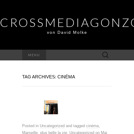
CROSSMEDIAGONZ
von David Molke
Suche
MENU
nach:
TAG ARCHIVES: CINÉMA
Posted in
Uncategorized
and tagged
cinéma
,
Marseille
,
plus belle la vie
,
Uncategorized
on
Mai