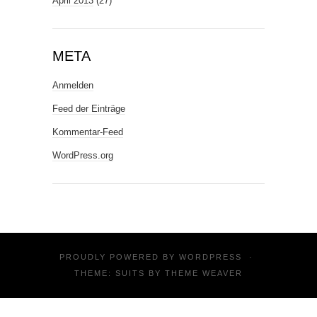
April 2013
(27)
META
Anmelden
Feed der Einträge
Kommentar-Feed
WordPress.org
PROUDLY POWERED BY
WORDPRESS
·
THEME: SUITS BY
THEME WEAVER