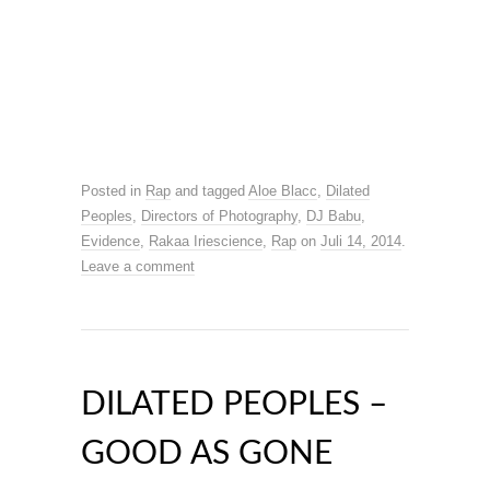
Posted in
Rap
and tagged
Aloe Blacc
,
Dilated
Peoples
,
Directors of Photography
,
DJ Babu
,
Evidence
,
Rakaa Iriescience
,
Rap
on
Juli 14, 2014
.
Leave a comment
DILATED PEOPLES –
GOOD AS GONE