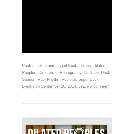
Posted in
Rap
and tagged
Beat Junkies
,
Dilated
Peoples
,
Directors of Photography
,
DJ Babu
,
Duck
Season
,
Rap
,
Rhythm Roulette
,
Super Duck
Breaks
on
September 16, 2014
.
Leave a comment