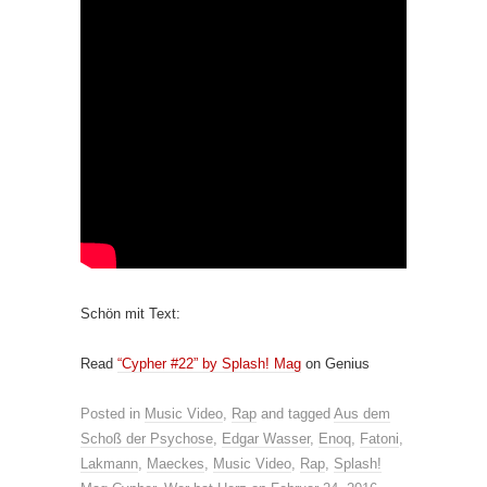
Schön mit Text:
Read
“Cypher #22” by Splash! Mag
on Genius
Posted in
Music Video
,
Rap
and tagged
Aus dem
Schoß der Psychose
,
Edgar Wasser
,
Enoq
,
Fatoni
,
Lakmann
,
Maeckes
,
Music Video
,
Rap
,
Splash!