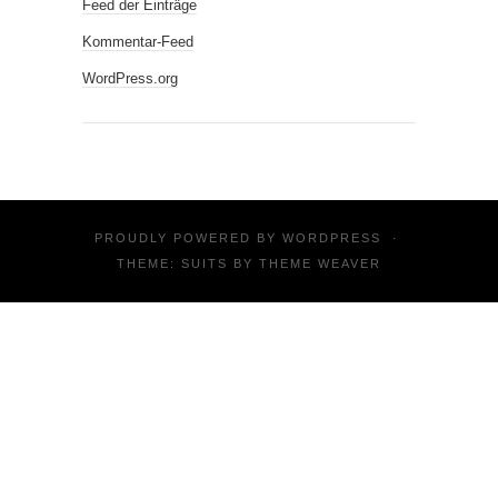
Feed der Einträge
Kommentar-Feed
WordPress.org
PROUDLY POWERED BY
WORDPRESS
·
THEME: SUITS BY
THEME WEAVER