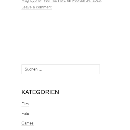
Mag Cypher
,
Wer hat Herz
on
Februar 24, 2016
.
Leave a comment
Suche
nach:
KATEGORIEN
Film
Foto
Games