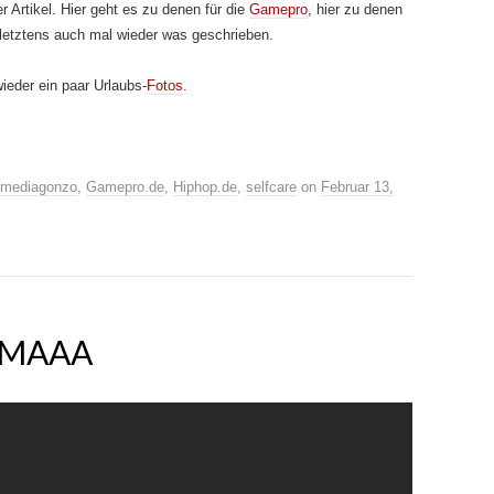
r Artikel. Hier geht es zu denen für die
Gamepro
, hier zu denen
letztens auch mal wieder was geschrieben.
ieder ein paar Urlaubs-
Fotos
.
smediagonzo
,
Gamepro.de
,
Hiphop.de
,
selfcare
on
Februar 13,
 MAAA