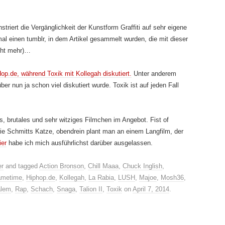
triert die Vergänglichkeit der Kunstform Graffiti auf sehr eigene
al einen tumblr, in dem Artikel gesammelt wurden, die mit dieser
icht mehr)…
p.de, während Toxik mit Kollegah diskutiert.
Unter anderem
r nun ja schon viel diskutiert wurde. Toxik ist auf jeden Fall
es, brutales und sehr witziges Filmchen im Angebot. Fist of
ie Schmitts Katze, obendrein plant man an einem Langfilm, der
ier
habe ich mich ausführlichst darüber ausgelassen.
er
and tagged
Action Bronson
,
Chill Maaa
,
Chuck Inglish
,
metime
,
Hiphop.de
,
Kollegah
,
La Rabia
,
LUSH
,
Majoe
,
Mosh36
,
alem
,
Rap
,
Schach
,
Snaga
,
Talion II
,
Toxik
on
April 7, 2014
.