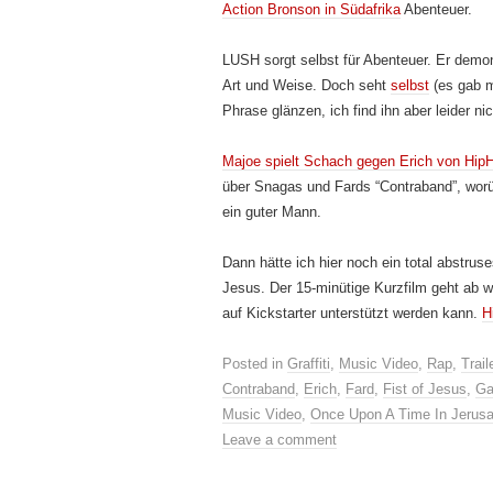
Action Bronson in Südafrika
Abenteuer.
LUSH sorgt selbst für Abenteuer. Er demons
Art und Weise. Doch seht
selbst
(es gab m
Phrase glänzen, ich find ihn aber leider n
Majoe spielt Schach gegen Erich von HipHo
über Snagas und Fards “Contraband”, worübe
ein guter Mann.
Dann hätte ich hier noch ein total abstrus
Jesus. Der 15-minütige Kurzfilm geht ab w
auf Kickstarter unterstützt werden kann.
H
Posted in
Graffiti
,
Music Video
,
Rap
,
Trail
Contraband
,
Erich
,
Fard
,
Fist of Jesus
,
Ga
Music Video
,
Once Upon A Time In Jerus
Leave a comment