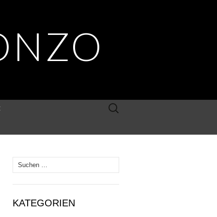
ONZO
Suche
E
nach:
Suche
nach:
KATEGORIEN