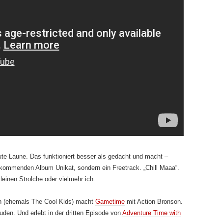
te Laune. Das funktioniert besser als gedacht und macht –
 kommenden Album Unikat, sondern ein Freetrack. „Chill Maaa“.
leinen Strolche oder vielmehr ich.
sh (ehemals The Cool Kids) macht
Gametime
mit Action Bronson.
uden. Und erlebt in der dritten Episode von
Adventure Time with