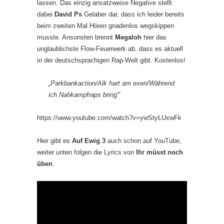
lassen. Das einzig ansatzweise Negative stellt
dabei
David Ps
Gelaber dar, dass ich leider bereits
beim zweiten Mal Hören gnadenlos wegskippen
musste. Ansonsten brennt
Megaloh
hier das
unglaublichste Flow-Feuerwerk ab, dass es aktuell
in der deutschsprachigen Rap-Welt gibt. Kostenlos!
„Parkbankaction/Alk hart am exen/Während
ich Nahkampfraps bring'“
https://www.youtube.com/watch?v=ywStyLUxwFk
Hier gibt es
Auf Ewig 3
auch schon auf YouTube,
weiter unten folgen die Lyrics von
Ihr müsst noch
üben
.