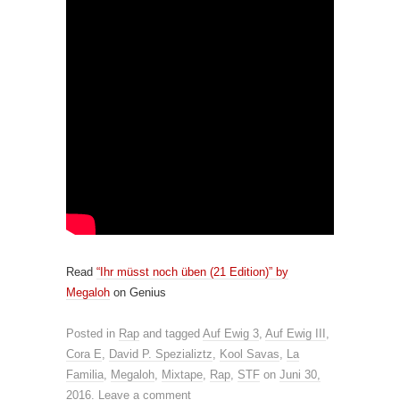
Read
“Ihr müsst noch üben (21 Edition)” by
Megaloh
on Genius
Posted in
Rap
and tagged
Auf Ewig 3
,
Auf Ewig III
,
Cora E
,
David P. Spezializtz
,
Kool Savas
,
La
Familia
,
Megaloh
,
Mixtape
,
Rap
,
STF
on
Juni 30,
2016
.
Leave a comment