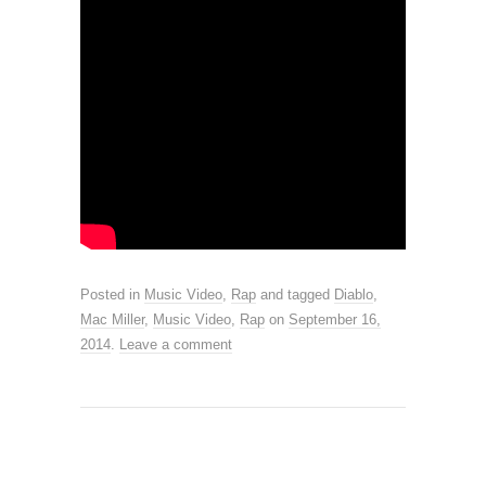
Posted in
Music Video
,
Rap
and tagged
Diablo
,
Mac Miller
,
Music Video
,
Rap
on
September 16,
2014
.
Leave a comment