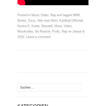
Posted in
Music Video
,
Rap
and tagged
9MM
,
Bonez
,
Gzuz
,
Heb mein Bein
,
Kardinal Offishall
,
Kontra K
,
Kurdo
,
Maxwell
,
Music Video
,
Musikvideo
,
No Reason
,
Prollz
,
Rap
on
Januar 9,
2016
.
Leave a comment
Suche
nach:
KATEGORIEN