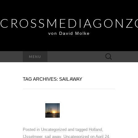
CROSSMEDIAGONZ
von David Molke
Suche
MENU
nach:
TAG ARCHIVES: SAIL AWAY
Posted in
Uncategorized
and tagged
Holland
,
IJsselmeer
,
sail away
,
Uncategorized
on
April 24,