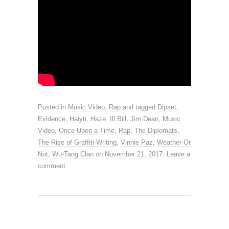
Posted in
Music Video
,
Rap
and tagged
Dipset
,
Evidence
,
Haiyti
,
Haze
,
Ill Bill
,
Jim Dean
,
Music
Video
,
Once Upon a Time
,
Rap
,
The Diplomats
,
The Rise of Graffiti-Writing
,
Vinnie Paz
,
Weather Or
Not
,
Wu-Tang Clan
on
November 21, 2017
.
Leave a
comment