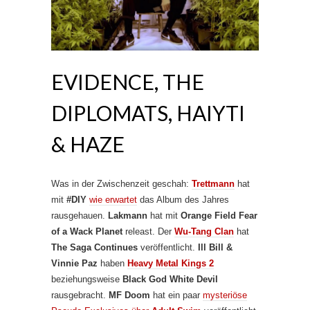
EVIDENCE, THE
DIPLOMATS, HAIYTI
& HAZE
Was in der Zwischenzeit geschah:
Trettmann
hat
mit
#DIY
wie erwartet
das Album des Jahres
rausgehauen.
Lakmann
hat mit
Orange Field Fear
of a Wack Planet
releast. Der
Wu-Tang Clan
hat
The Saga Continues
veröffentlicht.
Ill Bill &
Vinnie Paz
haben
Heavy Metal Kings 2
beziehungsweise
Black God White Devil
rausgebracht.
MF Doom
hat ein paar
mysteriöse