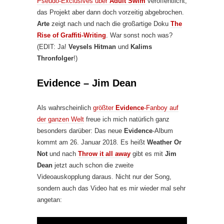
Pseudo-Exclusives über
Adult Swim
veröffentlicht,
das Projekt aber dann doch vorzeitig abgebrochen.
Arte
zeigt nach und nach die großartige Doku
The
Rise of Graffiti-Writing
. War sonst noch was?
(EDIT: Ja!
Veysels Hitman
und
Kalims
Thronfolger
!)
Evidence – Jim Dean
Als wahrscheinlich
größter
Evidence
-Fanboy auf
der ganzen Welt
freue ich mich natürlich ganz
besonders darüber: Das neue
Evidence
-Album
kommt am 26. Januar 2018. Es heißt
Weather Or
Not
und nach
Throw it all away
gibt es mit
Jim
Dean
jetzt auch schon die zweite
Videoauskopplung daraus. Nicht nur der Song,
sondern auch das Video hat es mir wieder mal sehr
angetan: