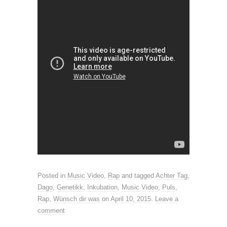
Posted in
Music Video
,
Rap
and tagged
Achter Tag
,
Dago
,
Genetikk
,
Inkubation
,
Music Video
,
Puls
,
Rap
,
Wünsch dir was
on
April 10, 2015
.
Leave a
comment