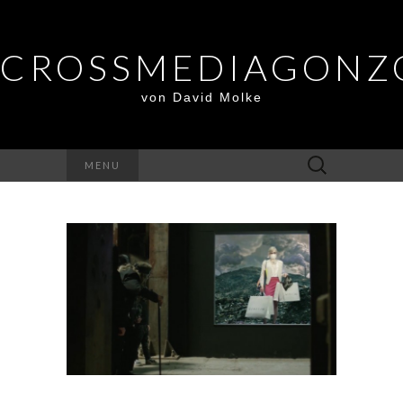
CROSSMEDIAGONZ
von David Molke
Suche
MENU
nach: