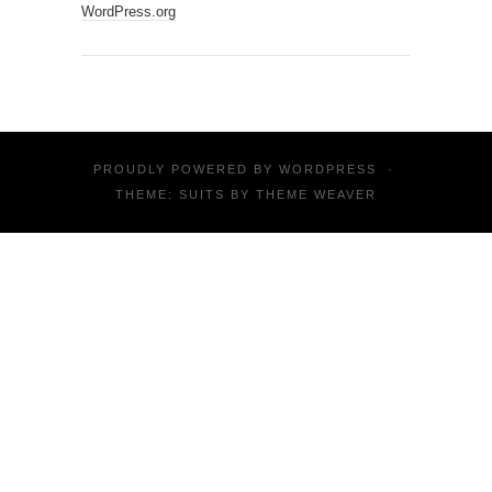
WordPress.org
PROUDLY POWERED BY
WORDPRESS
·
THEME: SUITS BY
THEME WEAVER