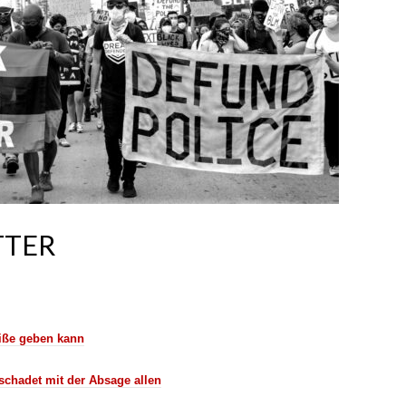
TTER
iße geben kann
 schadet mit der Absage allen