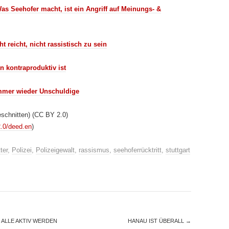
as Seehofer macht, ist ein Angriff auf Meinungs- &
 reicht, nicht rassistisch zu sein
rn kontraproduktiv ist
immer wieder Unschuldige
schnitten) (CC BY 2.0)
2.0/deed.en
)
ter
,
Polizei
,
Polizeigewalt
,
rassismus
,
seehoferrücktritt
,
stuttgart
ALLE AKTIV WERDEN
HANAU IST ÜBERALL
→