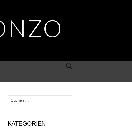
ONZO
Suche
E
nach:
Suche
nach:
KATEGORIEN