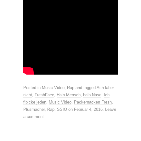
Posted in
Music Video
,
Rap
and tagged
Ach laber
nicht
,
FreshFace
,
Halb Mensch
,
halb Nase
,
Ich
fibicke jeden
,
Music Video
,
Packernacken Fresh
,
Plusmacher
,
Rap
,
SSIO
on
Februar 4, 2016
.
Leave
a comment