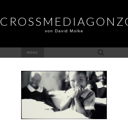
CROSSMEDIAGONZ
von David Molke
Suche
MENU
nach: