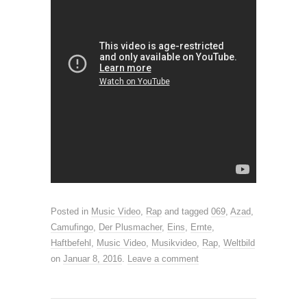
Posted in
Music Video
,
Rap
and tagged
069
,
Azad
,
Camufingo
,
Der Plusmacher
,
Eins
,
Ernte
,
Haftbefehl
,
Music Video
,
Musikvideo
,
Rap
,
Weltbild
on
Januar 8, 2016
.
Leave a comment