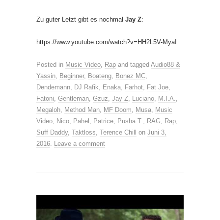
Zu guter Letzt gibt es nochmal
Jay Z
:
https://www.youtube.com/watch?v=HH2L5V-MyaI
Posted in
Music Video
,
Rap
and tagged
Audio88 &
Yassin
,
Beginner
,
Boateng
,
Bonez MC
,
Dendemann
,
DJ Rafik
,
Enaka
,
Farhot
,
Fat Joe
,
Fatoni
,
Gentleman
,
Gzuz
,
Jay Z
,
Luciano
,
M.I.A.
,
Megaloh
,
Method Man
,
MF Doom
,
Musa
,
Music
Video
,
Nico
,
Pahel
,
Patrice
,
Pusha T.
,
RAG
,
Rap
,
Suff Daddy
,
Taktloss
,
Terence Chill
on
Juni 3,
2016
.
Leave a comment