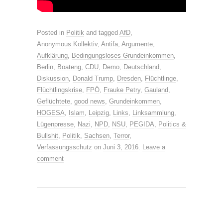
Posted in
Politik
and tagged
AfD
,
Anonymous.Kollektiv
,
Antifa
,
Argumente
,
Aufklärung
,
Bedingungsloses Grundeinkommen
,
Berlin
,
Boateng
,
CDU
,
Demo
,
Deutschland
,
Diskussion
,
Donald Trump
,
Dresden
,
Flüchtlinge
,
Flüchtlingskrise
,
FPÖ
,
Frauke Petry
,
Gauland
,
Geflüchtete
,
good news
,
Grundeinkommen
,
HOGESA
,
Islam
,
Leipzig
,
Links
,
Linksammlung
,
Lügenpresse
,
Nazi
,
NPD
,
NSU
,
PEGIDA
,
Politics &
Bullshit
,
Politik
,
Sachsen
,
Terror
,
Verfassungsschutz
on
Juni 3, 2016
.
Leave a
comment