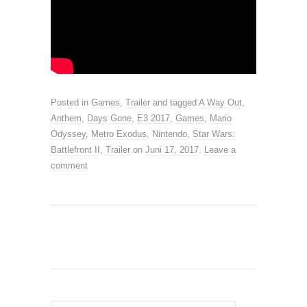
Posted in
Games
,
Trailer
and tagged
A Way Out
,
Anthem
,
Days Gone
,
E3 2017
,
Games
,
Mario
Odyssey
,
Metro Exodus
,
Nintendo
,
Star Wars:
Battlefront II
,
Trailer
on
Juni 17, 2017
.
Leave a
comment