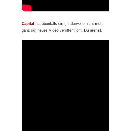
Capital
hat ebenfalls ein (mittlerweile nicht mehr
ganz so) neues Video veröffentlicht:
Du siehst
.