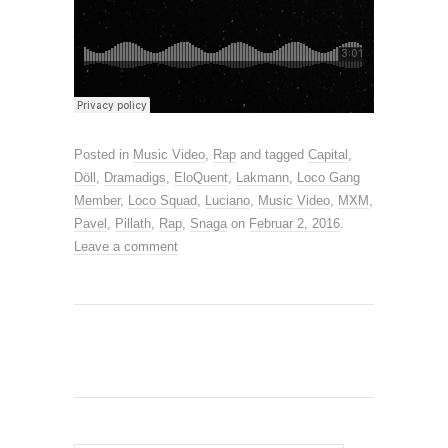
Posted in
Music Video
,
Rap
and tagged
Capital
,
Döll
,
Dramadigs
,
EloQuent
,
Lakmann
,
Loco Gang
Member
,
Loco Squad
,
Luciano
,
Music Video
,
MXM
,
Pavel
,
Pillath
,
Rap
,
Snaga
on
Februar 2, 2016
.
Leave a comment