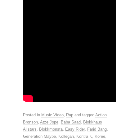
Posted in
Music Video
,
Rap
and tagged
Action
Bronson
,
Atze Jope
,
Baba Saad
,
Blokkhaus
Allstars
,
Blokkmonsta
,
Easy Rider
,
Farid Bang
,
Generation Maybe
,
Kollegah
,
Kontra K
,
Koree
,