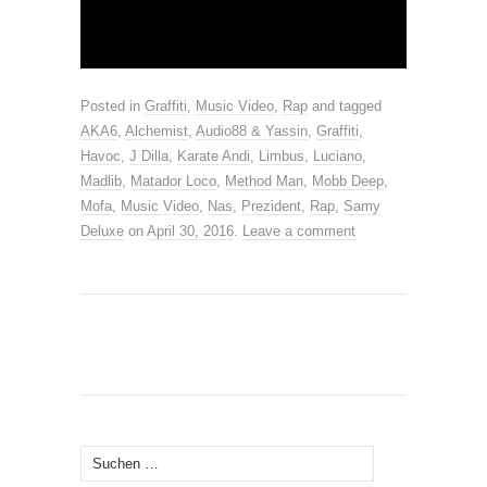
Posted in
Graffiti
,
Music Video
,
Rap
and tagged
AKA6
,
Alchemist
,
Audio88 & Yassin
,
Graffiti
,
Havoc
,
J Dilla
,
Karate Andi
,
Limbus
,
Luciano
,
Madlib
,
Matador Loco
,
Method Man
,
Mobb Deep
,
Mofa
,
Music Video
,
Nas
,
Prezident
,
Rap
,
Samy
Deluxe
on
April 30, 2016
.
Leave a comment
Suche
nach: