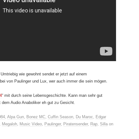
 Umtriebig wie gewohnt sendet er jetzt auf einem
dabei von Paulinger und Lux, wer auch immer die sein mögen.
4
“ mit durch seine Lebensgeschichte. Kann man sehr gut
 dem Audio Anaboliker eh gut zu Gesicht.
984
,
Alpa Gun
,
Bonez MC
,
Cuffin Season
,
Du Maroc
,
Edgar
,
Megaloh
,
Music Video
,
Paulinger
,
Piratensender
,
Rap
,
Silla
on