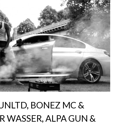
UNLTD, BONEZ MC &
 WASSER, ALPA GUN &