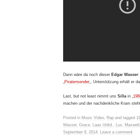
Dann wäre da noch dieser
Edgar Wasser
:
„
Piratensender
„. Unterstützung erhält er 
Last, but not least nimmt uns
Silla
in „
198
machen und der nachdenkliche Kram steht
Posted in
Music Video
,
Rap
and tagged
1
Wasser
,
Grace
,
Laas Unltd.
,
Lux
,
Maxwell
September 9, 2014
.
Leave a comment