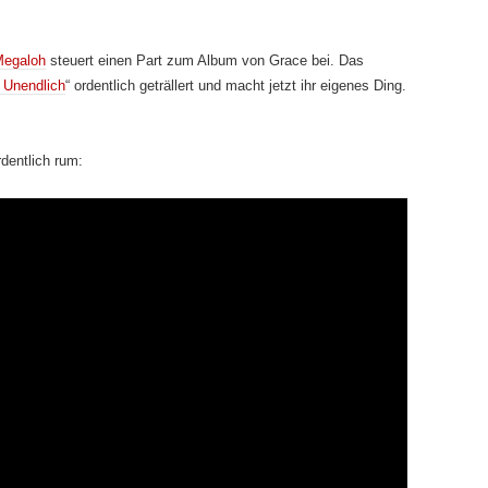
egaloh
steuert einen Part zum Album von Grace bei. Das
 Unendlich
“ ordentlich geträllert und macht jetzt ihr eigenes Ding.
dentlich rum: