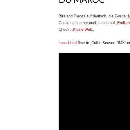
Bits and Pieces auf deutsch, die Zweite:
M
Goldkehlchen hat auch schon auf „
Endlich
Checkt „
Kleine Welt
„.
Laas Unltd
flext in „Cuffin Season RMX“ or