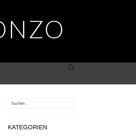
ONZO
Suche
E
nach:
Suche
nach:
KATEGORIEN