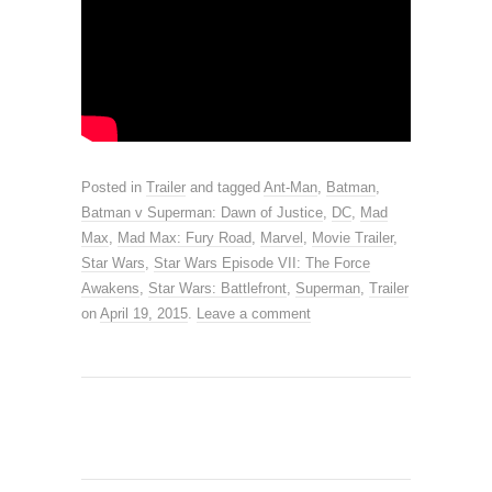
Posted in
Trailer
and tagged
Ant-Man
,
Batman
,
Batman v Superman: Dawn of Justice
,
DC
,
Mad
Max
,
Mad Max: Fury Road
,
Marvel
,
Movie Trailer
,
Star Wars
,
Star Wars Episode VII: The Force
Awakens
,
Star Wars: Battlefront
,
Superman
,
Trailer
on
April 19, 2015
.
Leave a comment