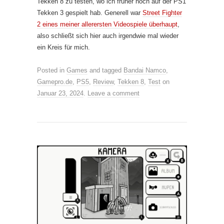
Tekken 8 zu testen, wo ich früher noch auf der PS1
Tekken 3 gespielt hab. Generell war
Street Fighter
2 eines meiner allerersten Videospiele überhaupt
,
also schließt sich hier auch irgendwie mal wieder
ein Kreis für mich.
Posted in
Games
and tagged
Bandai Namco
,
Gamepro.de
,
PS5
,
Review
,
Tekken 8
,
Test
on
Januar 23, 2024
.
Leave a comment