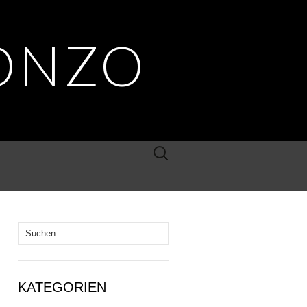
ONZO
Suche
E
nach:
Suche
nach:
KATEGORIEN