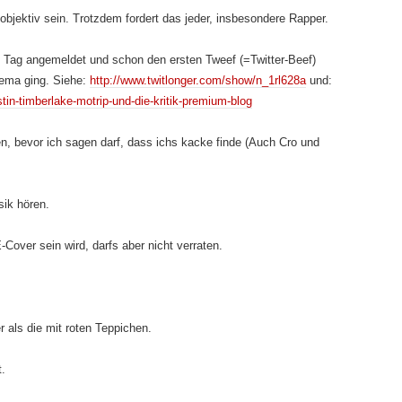
objektiv sein. Trotzdem fordert das jeder, insbesondere Rapper.
en Tag angemeldet
und schon den ersten Tweef (=Twitter-Beef)
hema ging. Siehe:
http://www.twitlonger.com/show/n_1rl628a
und:
stin-timberlake-motrip-und-die-kritik-premium-blog
en, bevor ich sagen darf, dass ichs kacke finde (Auch Cro und
ik hören.
Cover sein wird, darfs aber nicht verraten.
 als die mit roten Teppichen.
t.