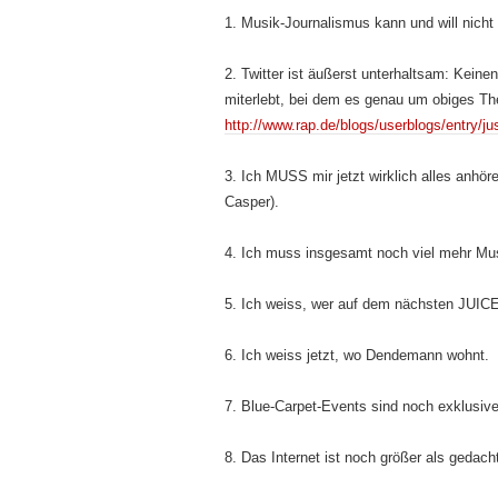
1. Musik-Journalismus kann und will nicht 
2. Twitter ist äußerst unterhaltsam: Kein
miterlebt, bei dem es genau um obiges T
http://www.rap.de/blogs/userblogs/entry/ju
3. Ich MUSS mir jetzt wirklich alles anhör
Casper).
4. Ich muss insgesamt noch viel mehr Mus
5. Ich weiss, wer auf dem nächsten JUICE-
6. Ich weiss jetzt, wo Dendemann wohnt.
7. Blue-Carpet-Events sind noch exklusiver
8. Das Internet ist noch größer als gedach