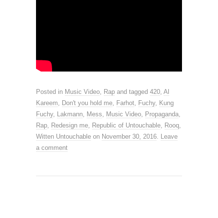
Posted in
Music Video
,
Rap
and tagged
420
,
Al
Kareem
,
Don't you hold me
,
Farhot
,
Fuchy
,
Kung
Fuchy
,
Lakmann
,
Mess
,
Music Video
,
Propaganda
,
Rap
,
Redesign me
,
Republic of Untouchable
,
Rooq
,
Witten Untouchable
on
November 30, 2016
.
Leave
a comment