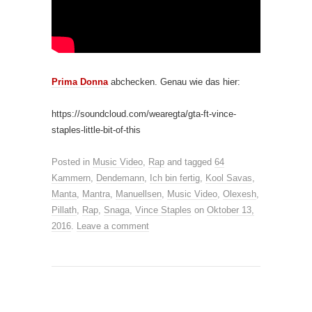
Prima Donna
abchecken. Genau wie das hier:
https://soundcloud.com/wearegta/gta-ft-vince-
staples-little-bit-of-this
Posted in
Music Video
,
Rap
and tagged
64
Kammern
,
Dendemann
,
Ich bin fertig
,
Kool Savas
,
Manta
,
Mantra
,
Manuellsen
,
Music Video
,
Olexesh
,
Pillath
,
Rap
,
Snaga
,
Vince Staples
on
Oktober 13,
2016
.
Leave a comment