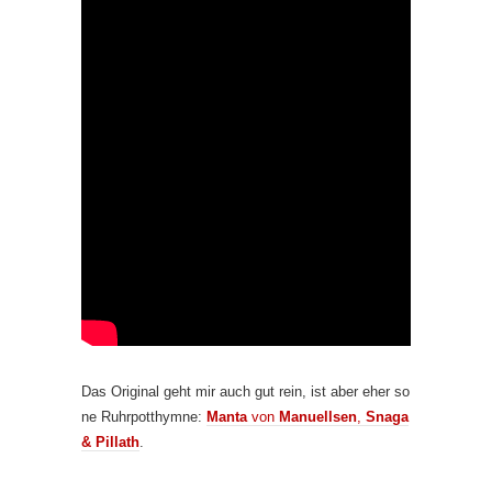
Das Original geht mir auch gut rein, ist aber eher so
ne Ruhrpotthymne:
Manta
von
Manuellsen
,
Snaga
& Pillath
.