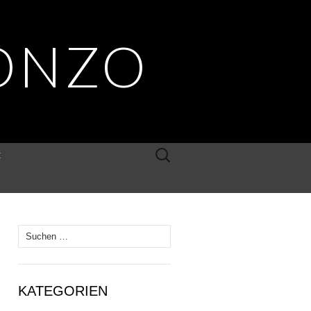
ONZO
Suche
E
nach:
Suche
nach:
KATEGORIEN