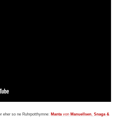
aber eher so ne Ruhrpotthymne:
Manta
von
Manuellsen
,
Snaga &