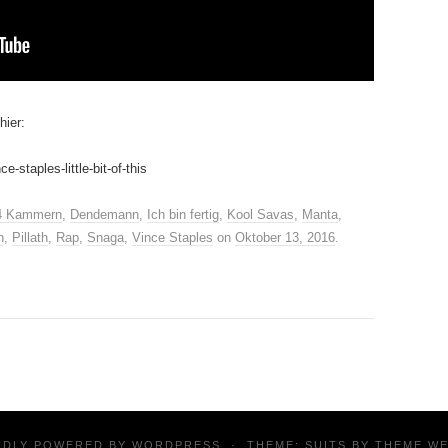
ier:
-staples-little-bit-of-this
4 Kammern
,
Dendemann
,
Ich bin fertig
,
Kool Savas
,
Manta
,
h
,
Pillath
,
Rap
,
Snaga
,
Vince Staples
on
Oktober 13, 2016
.
UDLY POWERED BY
WORDPRESS
·
THEME: SUITS BY
THEME W