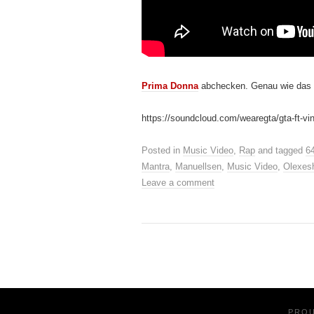
Prima Donna
abchecken. Genau wie das h
https://soundcloud.com/wearegta/gta-ft-vince
Posted in
Music Video
,
Rap
and tagged
6
Mantra
,
Manuellsen
,
Music Video
,
Olexes
Leave a comment
PRO