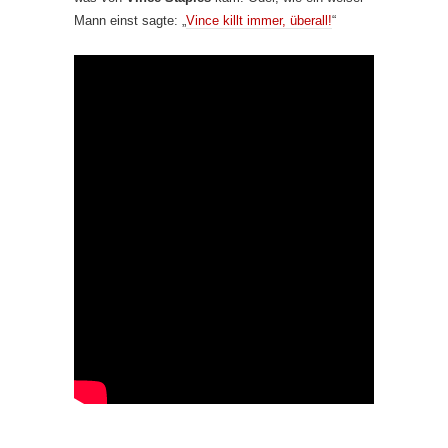
Mann einst sagte: „
Vince killt immer, überall!
“