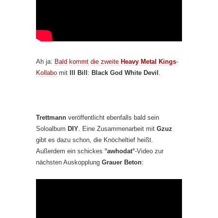
Ah ja:
Bald kommt die zweite
Heavy Metal Kings
-
Kollabo
mit
Ill Bill
:
Black God White Devil
.
Trettmann
veröffentlicht ebenfalls bald sein
Soloalbum
DIY
. Eine Zusammenarbeit mit
Gzuz
gibt es dazu schon, die Knöcheltief heißt.
Außerdem ein schickes
°awhodat°
-Video zur
nächsten Auskopplung
Grauer Beton
: