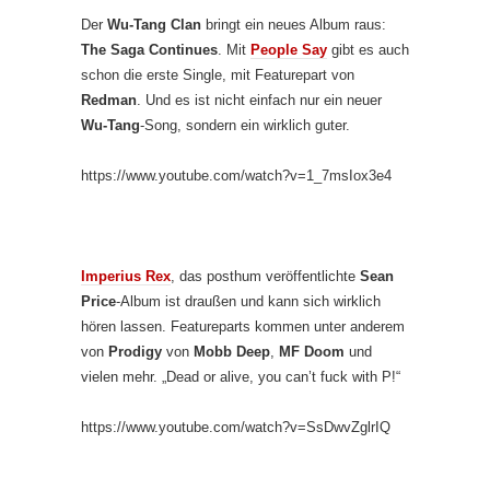
Der
Wu-Tang Clan
bringt ein neues Album raus:
The Saga Continues
. Mit
People Say
gibt es auch
schon die erste Single, mit Featurepart von
Redman
. Und es ist nicht einfach nur ein neuer
Wu-Tang
-Song, sondern ein wirklich guter.
https://www.youtube.com/watch?v=1_7msIox3e4
Imperius Rex
, das posthum veröffentlichte
Sean
Price
-Album ist draußen und kann sich wirklich
hören lassen. Featureparts kommen unter anderem
von
Prodigy
von
Mobb Deep
,
MF Doom
und
vielen mehr. „Dead or alive, you can’t fuck with P!“
https://www.youtube.com/watch?v=SsDwvZglrIQ