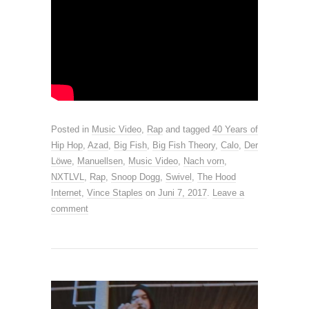
Posted in
Music Video
,
Rap
and tagged
40 Years of
Hip Hop
,
Azad
,
Big Fish
,
Big Fish Theory
,
Calo
,
Der
Löwe
,
Manuellsen
,
Music Video
,
Nach vorn
,
NXTLVL
,
Rap
,
Snoop Dogg
,
Swivel
,
The Hood
Internet
,
Vince Staples
on
Juni 7, 2017
.
Leave a
comment