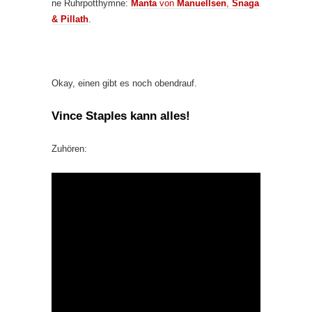
ne Ruhrpotthymne:
Manta
von
Manuellsen
,
Snaga
& Pillath
.
Okay, einen gibt es noch obendrauf.
Vince Staples
kann alles!
Zuhören: