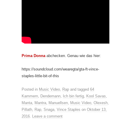
Prima Donna
abchecken. Genau wie das hier:
https://soundcloud.com/wearegta/gta-ft-vince-
staples-little-bit-of-this
Posted in
Music Video
,
Rap
and tagged
64
Kammern
,
Dendemann
,
Ich bin fertig
,
Kool Savas
,
Manta
,
Mantra
,
Manuellsen
,
Music Video
,
Olexesh
,
Pillath
,
Rap
,
Snaga
,
Vince Staples
on
Oktober 13,
2016
.
Leave a comment