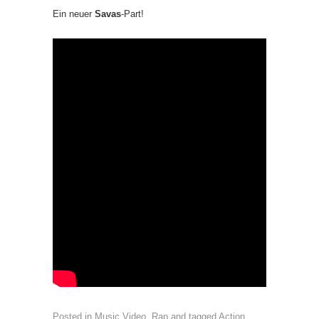
Ein neuer
Savas
-Part!
Posted in
Music Video
,
Rap
and tagged
Action