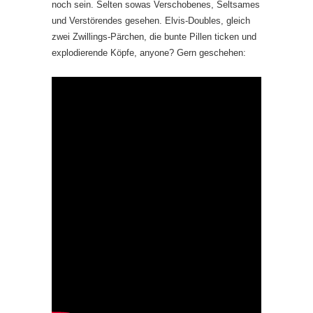
noch sein. Selten sowas Verschobenes, Seltsames
und Verstörendes gesehen. Elvis-Doubles, gleich
zwei Zwillings-Pärchen, die bunte Pillen ticken und
explodierende Köpfe, anyone? Gern geschehen: