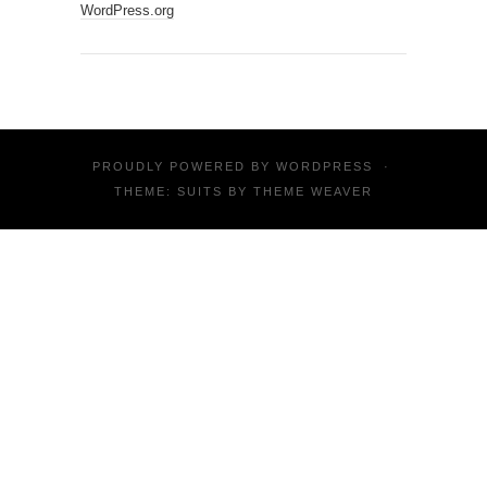
WordPress.org
PROUDLY POWERED BY
WORDPRESS
·
THEME: SUITS BY
THEME WEAVER