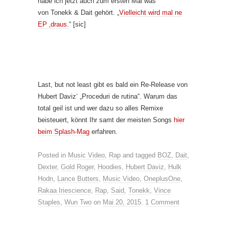
habe ich jetzt auch zum ersten Mal was
von Tonekk & Dait gehört. „
Vielleicht wird mal ne
EP ‚draus.
“ [sic]
Last, but not least gibt es bald ein Re-Release von
Hubert Daviz‘ „Proceduri de rutina“. Warum das
total geil ist und wer dazu so alles Remixe
beisteuert, könnt Ihr samt der meisten Songs
hier
beim Splash-Mag
erfahren.
Posted in
Music Video
,
Rap
and tagged
BOZ
,
Dait
,
Dexter
,
Gold Roger
,
Hoodies
,
Hubert Daviz
,
Hulk
Hodn
,
Lance Butters
,
Music Video
,
OneplusOne
,
Rakaa Iriescience
,
Rap
,
Said
,
Tonekk
,
Vince
Staples
,
Wun Two
on
Mai 20, 2015
.
1 Comment