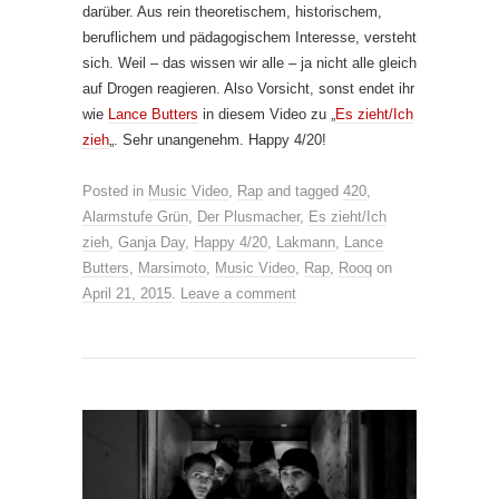
darüber. Aus rein theoretischem, historischem,
beruflichem und pädagogischem Interesse, versteht
sich. Weil – das wissen wir alle – ja nicht alle gleich
auf Drogen reagieren. Also Vorsicht, sonst endet ihr
wie
Lance Butters
in diesem Video zu „
Es zieht/Ich
zieh
„. Sehr unangenehm. Happy 4/20!
Posted in
Music Video
,
Rap
and tagged
420
,
Alarmstufe Grün
,
Der Plusmacher
,
Es zieht/Ich
zieh
,
Ganja Day
,
Happy 4/20
,
Lakmann
,
Lance
Butters
,
Marsimoto
,
Music Video
,
Rap
,
Rooq
on
April 21, 2015
.
Leave a comment