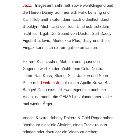
Jazz
„. Insgesamt sehr nett sowie wohlklingend und
die Herren Danny Sommerfeld, Felix Lensing und
Kai Hillebrandt skaten darin auch ordentlich durch
Brooklyn. Mich lässt der Touri-Eindruck trotzdem
nicht los. Egal: Der Sound von Dexter, Suff Daddy,
Figub Brazlevič, Morlockko Plus, Busy und Brisk
Fingaz kann sich extrem gut hören lassen.
Extrem Klassisches Material und quasi den
Gegenentwurf zu der nüchternen Coka Nostra
liefern Ras Kass, Slaine, Sick Jacken und Sean
Price mit „
Drink Irish
“ auf einem Apollo Brown-Beat.
Banger! Dazu existiert zwar eigentlich auch ein
Video, da macht die GEMA hierzulande aber leider
mal wieder Ärger.
Veedel Kaztro, Johnny Rakete & Gold Roger haben
überhaupt nicht die Absicht, einen Track raus zu
bringen oder dazu gar ein Video zu drehen.