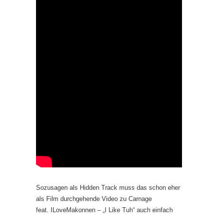
Sozusagen als Hidden Track muss das schon eher
als Film durchgehende Video zu Carnage
feat. ILoveMakonnen – „I Like Tuh“ auch einfach