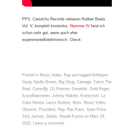
PPS: Caoutchu Records releasen Rubber Beats
Vol. V, komplett kostenlos.
Nummer IV
fand ich
schon sehr gut, wenn auch eher
experimentell/elektronisch. Check:
Posted in
Music Video
,
Rap
and tagged
Antilopen
Gang
,
Apollo Brown
,
Big Shug
,
Carnage
,
Catch The
Beat
,
Curren$y
,
DJ Premier
,
Genetikk
,
Gold Roger
,
ILoveMakonnen
,
Johnny Rakete
,
Kranichstil
,
La
Coka Nostra
,
Lance Butters
,
Murs
,
Music Video
,
Olexesh
,
Prezident
,
Rap
,
Ras Kass
,
Sean Price
,
Sick Jacken
,
Slaine
,
Veedel Kaztro
on
März 18,
2015
.
Leave a comment