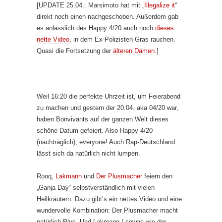
[UPDATE 25.04.: Marsimoto hat mit „
Illegalize it
“
direkt noch einen nachgeschoben. Außerdem gab
es anlässlich des Happy 4/20 auch noch
dieses
nette Video
, in dem Ex-Polizisten Gras rauchen.
Quasi die Fortsetzung der
älteren Damen
.]
Weil 16:20 die perfekte Uhrzeit ist, um Feierabend
zu machen und gestern der 20.04. aka 04/20 war,
haben Bonvivants auf der ganzen Welt dieses
schöne Datum gefeiert. Also Happy 4/20
(nachträglich), everyone! Auch Rap-Deutschland
lässt sich da natürlich nicht lumpen.
Rooq,
Lakmann
und
Der Plusmacher
feiern den
„Ganja Day“ selbstverständlich mit vielen
Heilkräutern. Dazu gibt’s ein nettes Video und eine
wundervolle Kombination: Der Plusmacher macht
natürlich Plus. Und Lakmann („sowas wie der