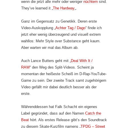
wenn die jetzt alle mehr oder weniger
nüchtern
sind.
They’ve learned it „
The Hardway
„.
Ganz im Gegensatz zu Genetikk. Deren erste
Video-Auskopplung „
Achter Tag / Dago
“ finde ich
jetzt eher wenig überzeugend und visuell extrem
wahllos: Mehr Style over Substance geht kaum.
Aber warten wir mal das Album ab.
Auch Lance Butters geht mit „
Deal With It /
RAW
“ den Weg des Split-Videos. Scheint ja
momentan der heißeste Scheiß im D-Rap-YouTube-
Game zu sein. Der zweite Track samt zugehörigem
Video gefällt mir dabei deutlich besser als der
erste.
Währenddessen hat Falk Schacht ein eigenes
Label gegründet, dass auf den Namen
Catch the
Beat
hört. Als erstes Release gibt’s den Soundtrack
zu diesem Skate-Kurzfilm namens „
TPDG – Street