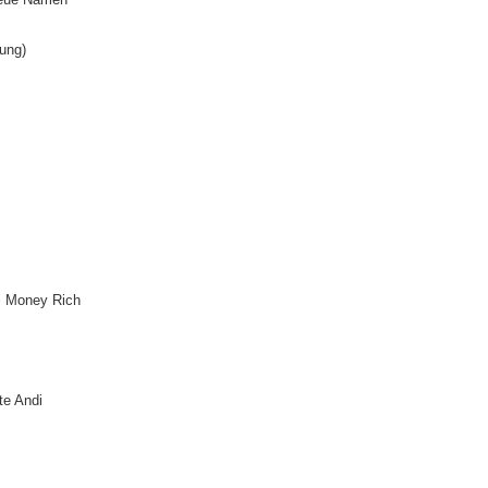
ung)
bi Money Rich
te Andi