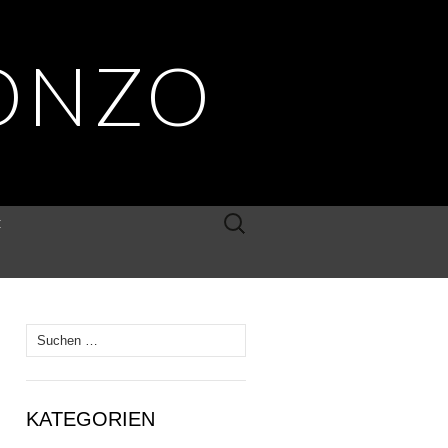
ONZO
Suche
E
nach:
Suche
nach:
KATEGORIEN