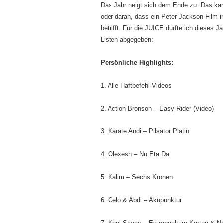
Das Jahr neigt sich dem Ende zu. Das ka
oder daran, dass ein Peter Jackson-Film im
betrifft. Für die JUICE durfte ich dieses 
Listen abgegeben:
Persönliche Highlights:
1. Alle Haftbefehl-Videos
2. Action Bronson – Easy Rider (Video)
3. Karate Andi – Pilsator Platin
4. Olexesh – Nu Eta Da
5. Kalim – Sechs Kronen
6. Celo & Abdi – Akupunktur
7. Kool Savas – Es rappelt im Karton & 