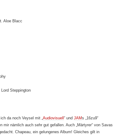
t. Aloe Blacc
aphy
 Lord Steppington
ich da noch Veysel mit „
Audiovisuell
“ und
JAM
s „16zu9“
n mir nämlich auch sehr gut gefallen. Auch „Märtyrer“ von Savas
 gedacht. Chapeau, ein gelungenes Album! Gleiches gilt in