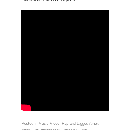
Das wird trotzdem gut, sage ich.
Posted in
Music Video
,
Rap
and tagged
Amar
,