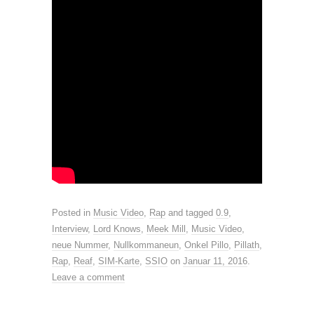
Posted in
Music Video
,
Rap
and tagged
0.9
,
Interview
,
Lord Knows
,
Meek Mill
,
Music Video
,
neue Nummer
,
Nullkommaneun
,
Onkel Pillo
,
Pillath
,
Rap
,
Reaf
,
SIM-Karte
,
SSIO
on
Januar 11, 2016
.
Leave a comment