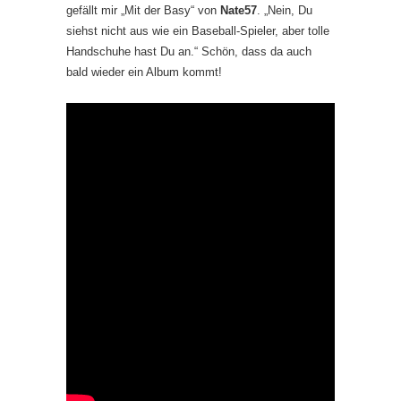
gefällt mir „Mit der Basy“ von
Nate57
. „Nein, Du
siehst nicht aus wie ein Baseball-Spieler, aber tolle
Handschuhe hast Du an.“ Schön, dass da auch
bald wieder ein Album kommt!