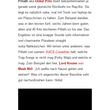
Pillath
aka
Onkel Pillo
feiert bekanntermaßen ja
gerade seine glorreiche Rückkehr ins Rap-Biz. Da
liegt es natürlich nahe, mal mit Toxik von hiphop.de
ein Pläuschchen zu halten. Zum Beispiel darüber,
was in den letzten fünf, sechs Jahren beim guten,
alten und 40 Kilo leichteren Pillath so los war. Das
Ergebnis ist eine knappe Stunde sehr informativer
und charmanter Plauderei straight
outta Nähkästchen. Wir lernen unter anderem, was
Pillath von seinem
JUICE-Coverfoto
hält, welche
Trap-Songs er nicht mag (Fetty Wap) und welche er
mag. Zum Beispiel den hier,
Lord Knows
von
Meek Mill
: „Ich wollte nach Hause gehen und
weinen!“ Was ich angesichts dieser Bassline sehr
gut nachvollziehen kann. Holla!