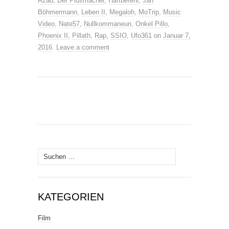
Azad
,
Der Plusmacher
,
Haftbefehl
,
Jan
Böhmermann
,
Leben II
,
Megaloh
,
MoTrip
,
Music
Video
,
Nate57
,
Nullkommaneun
,
Onkel Pillo
,
Phoenix II
,
Pillath
,
Rap
,
SSIO
,
Ufo361
on
Januar 7,
2016
.
Leave a comment
Suche
nach:
KATEGORIEN
Film