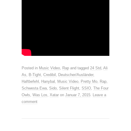
Posted in
Music Video
,
Rap
and tagged
24 Std
,
Ali
As
,
B-Tight
,
Credibil
,
Deutscher/Ausländer
,
Haftbefehl
,
Hanybal
,
Music Video
,
Pretty Mo
,
Rap
,
Schwesta Ewa
,
Sido
,
Silent Flight
,
SSIO
,
The Four
Owls
,
Was Los
,
Xatar
on
Januar 7, 2015
.
Leave a
comment