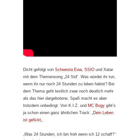
Dicht gefolgt von
Schwesta Ewa
,
SSIO
und Xatar
mit dem Themensong „24 Std“. Was würdet ihr tun,
wenn ihr nur noch 24 Stunden zu leben hättet? Bei
dem Thema geht textlich zwar noch deutlich mehr
als das hier dargebotene, Spaß macht es aber
trotzdem unbedingt. Von K.I.Z. und
MC Bogy
gibt’s
ja schon einen ganz ähnlichen Track: „
Dein Leben
ist gefickt
„.
„Was 24 Stunden, ich bin froh wenn ich 12 schaff‘!“